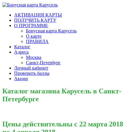
Бонусная карта Карусель
Гипермаркеты «Карусель» появились 11 лет назад, в 2006 году.
АКТИВАЦИЯ КАРТЫ
В 2008 году «Карусель» присоединились к группе компаний
ПОЛУЧИТЬ КАРТУ
X5 Retail Group N.V. Это слияние пошло только на пользу.
О ПРОГРАММЕ
Бонусная карта Карусель
О карте
ПРАВИЛА
Каталог
Адреса
Москва
Санкт-Петербург
Личный кабинет
Проверить баллы
Акции
Каталог магазина Карусель в Санкт-
Петербурге
Цены действительны с 22 марта 2018
по 4 апреля 2018