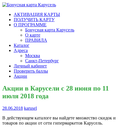
Бонусная карта Карусель
Гипермаркеты «Карусель» появились 11 лет назад, в 2006 году.
АКТИВАЦИЯ КАРТЫ
В 2008 году «Карусель» присоединились к группе компаний
ПОЛУЧИТЬ КАРТУ
X5 Retail Group N.V. Это слияние пошло только на пользу.
О ПРОГРАММЕ
Бонусная карта Карусель
О карте
ПРАВИЛА
Каталог
Адреса
Москва
Санкт-Петербург
Личный кабинет
Проверить баллы
Акции
Акции в Карусели с 28 июня по 11
июля 2018 года
28.06.2018
karusel
В действующем каталоге вы найдете множество скидок и
товаров по акции от сети гипермаркетов Карусель.